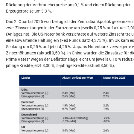
Rückgang der Verbraucherpreise um 0,1 % und einem Rückgang der
Erzeugerpreise um 3,3 %.
Das 2. Quartal 2025 war bezüglich der Zentralbankpolitik gekennzeic
zwei Zinssenkungen in der Eurozone um jeweils 0,25 % auf aktuell 2,0
(Anlagezins). Die US-Notenbank verzichtete auf weitere Zinsschritte
eine abwartende Haltung ein (Fed Funds Satz 4,375 %). Im UK kam es 
Senkung um 0,25 % auf jetzt 4,25 %. Japans Notenbank verweigerte w
Zinserhöhungen (aktuell 0,50 %). In China wurden die Zinssätze für d
Prime Rates“ wegen der Deflationslage leicht um jeweils 0,10 % reduzie
jährige Kredite jetzt 3,00 %, 5-jährige Kredite aktuell 3,50 %).