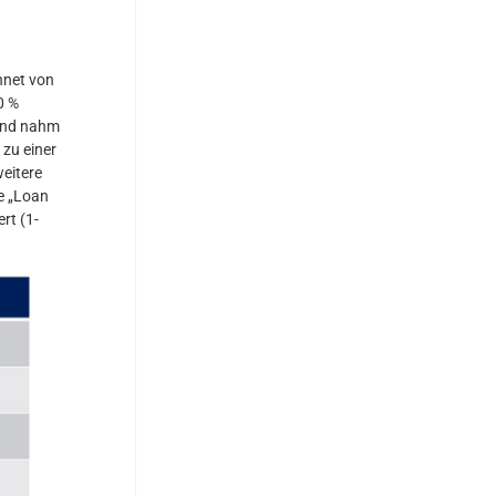
hnet von
0 %
 und nahm
zu einer
eitere
ie „Loan
rt (1-