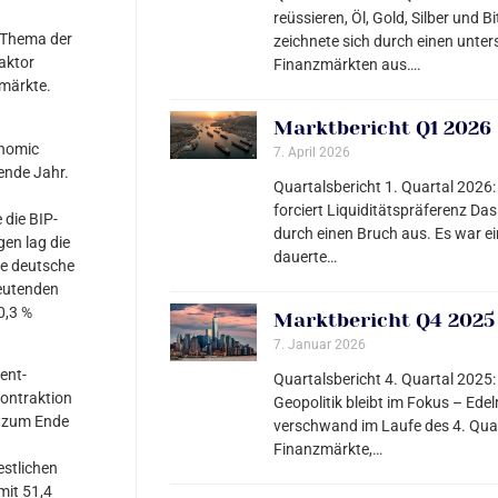
reüssieren, Öl, Gold, Silber und
s Thema der
zeichnete sich durch einen unte
faktor
Finanzmärkten aus….
zmärkte.
Marktbericht Q1 2026
onomic
7. April 2026
fende Jahr.
Quartalsbericht 1. Quartal 2026: 
forciert Liquiditätspräferenz Das
 die BIP-
durch einen Bruch aus. Es war ein 
gen lag die
dauerte…
Die deutsche
deutenden
0,3 %
Marktbericht Q4 2025
7. Januar 2026
ent-
Quartalsbericht 4. Quartal 2025:
ontraktion
Geopolitik bleibt im Fokus – Edel
t zum Ende
verschwand im Laufe des 4. Qua
Finanzmärkte,…
estlichen
mit 51,4