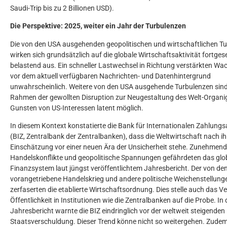
Saudi-Trip bis zu 2 Billionen USD).
Die Perspektive: 2025, weiter ein Jahr der Turbulenzen
Die von den USA ausgehenden geopolitischen und wirtschaftlichen T
wirken sich grundsätzlich auf die globale Wirtschaftsaktivität fortges
belastend aus. Ein schneller Lastwechsel in Richtung verstärkten Wa
vor dem aktuell verfügbaren Nachrichten- und Datenhintergrund
unwahrscheinlich. Weitere von den USA ausgehende Turbulenzen sin
Rahmen der gewollten Disruption zur Neugestaltung des Welt-Organ
Gunsten von US-Interessen latent möglich.
In diesem Kontext konstatierte die Bank für Internationalen Zahlungs
(BIZ, Zentralbank der Zentralbanken), dass die Weltwirtschaft nach ih
Einschätzung vor einer neuen Ära der Unsicherheit stehe. Zunehmen
Handelskonflikte und geopolitische Spannungen gefährdeten das glo
Finanzsystem laut jüngst veröffentlichtem Jahresbericht. Der von de
vorangetriebene Handelskrieg und andere politische Weichenstellung
zerfaserten die etablierte Wirtschaftsordnung. Dies stelle auch das V
Öffentlichkeit in Institutionen wie die Zentralbanken auf die Probe. In
Jahresbericht warnte die BIZ eindringlich vor der weltweit steigenden
Staatsverschuldung. Dieser Trend könne nicht so weitergehen. Zudem