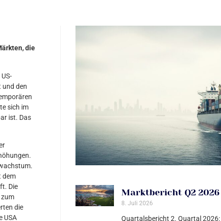
ärkten, die
 US-
t und den
 temporären
te sich im
ar ist. Das
er
rhöhungen.
alwachstum.
t dem
t. Die
Marktbericht Q2 2026
n zum
8. Juli 2026
rten die
e USA
Quartalsbericht 2. Quartal 2026: 