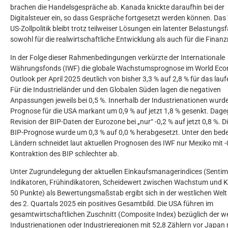
brachen die Handelsgespräche ab. Kanada knickte daraufhin bei der
Digitalsteuer ein, so dass Gespräche fortgesetzt werden können. Da
US-Zollpolitik bleibt trotz teilweiser Lösungen ein latenter Belastungs
sowohl für die realwirtschaftliche Entwicklung als auch für die Finan
In der Folge dieser Rahmenbedingungen verkürzte der Internationale
Währungsfonds (IWF) die globale Wachstumsprognose im World Ec
Outlook per April 2025 deutlich von bisher 3,3 % auf 2,8 % für das lau
Für die Industrieländer und den Globalen Süden lagen die negativen
Anpassungen jeweils bei 0,5 %. Innerhalb der Industrienationen wurde
Prognose für die USA markant um 0,9 % auf jetzt 1,8 % gesenkt. Dage
Revision der BIP-Daten der Eurozone bei „nur“ -0,2 % auf jetzt 0,8 %. 
BIP-Prognose wurde um 0,3 % auf 0,0 % herabgesetzt. Unter den be
Ländern schneidet laut aktuellen Prognosen des IWF nur Mexiko mit -
Kontraktion des BIP schlechter ab.
Unter Zugrundelegung der aktuellen Einkaufsmanagerindices (Sentim
Indikatoren, Frühindikatoren, Scheidewert zwischen Wachstum und K
50 Punkte) als Bewertungsmaßstab ergibt sich in der westlichen Wel
des 2. Quartals 2025 ein positives Gesamtbild. Die USA führen im
gesamtwirtschaftlichen Zuschnitt (Composite Index) bezüglich der w
Industrienationen oder Industrieregionen mit 52,8 Zählern vor Japan 