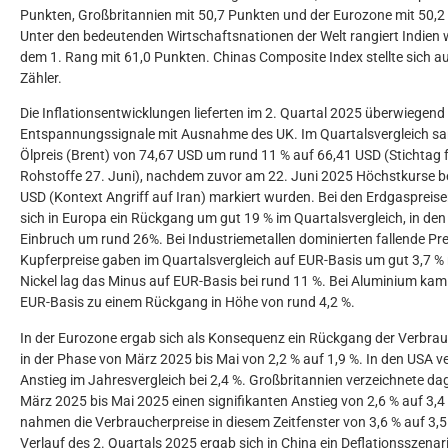
Punkten, Großbritannien mit 50,7 Punkten und der Eurozone mit 50,2 
Unter den bedeutenden Wirtschaftsnationen der Welt rangiert Indien 
dem 1. Rang mit 61,0 Punkten. Chinas Composite Index stellte sich au
Zähler.
Die Inflationsentwicklungen lieferten im 2. Quartal 2025 überwiegend 
Entspannungssignale mit Ausnahme des UK. Im Quartalsvergleich sa
Ölpreis (Brent) von 74,67 USD um rund 11 % auf 66,41 USD (Stichtag f
Rohstoffe 27. Juni), nachdem zuvor am 22. Juni 2025 Höchstkurse b
USD (Kontext Angriff auf Iran) markiert wurden. Bei den Erdgaspreis
sich in Europa ein Rückgang um gut 19 % im Quartalsvergleich, in den
Einbruch um rund 26%. Bei Industriemetallen dominierten fallende Pre
Kupferpreise gaben im Quartalsvergleich auf EUR-Basis um gut 3,7 % 
Nickel lag das Minus auf EUR-Basis bei rund 11 %. Bei Aluminium kam
EUR-Basis zu einem Rückgang in Höhe von rund 4,2 %.
In der Eurozone ergab sich als Konsequenz ein Rückgang der Verbrau
in der Phase von März 2025 bis Mai von 2,2 % auf 1,9 %. In den USA ve
Anstieg im Jahresvergleich bei 2,4 %. Großbritannien verzeichnete d
März 2025 bis Mai 2025 einen signifikanten Anstieg von 2,6 % auf 3,4
nahmen die Verbraucherpreise in diesem Zeitfenster von 3,6 % auf 3,5
Verlauf des 2. Quartals 2025 ergab sich in China ein Deflationsszenar