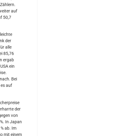
Zählern.
weiter auf
f 50,7
leichte
nk der
ür alle
ei 85,76
en ergab
 USA ein
ise.
nach. Bei
 es auf
cherpreise
rharrte der
agegen von
 %. In Japan
 % ab. Im
io mit einem