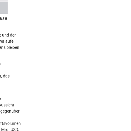
eise
e und der
verläufe
ns bleiben
nd
d
a, das
n
Aussicht
e gegenüber
äftsvolumen
0 Mrd. USD,