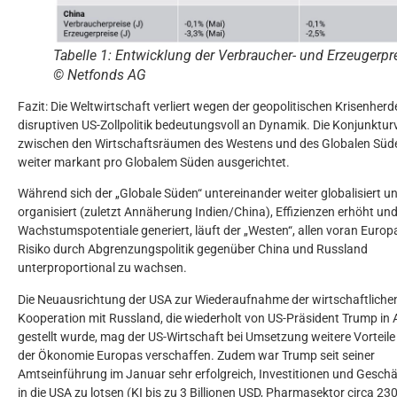
Tabelle 1: Entwicklung der Verbraucher- und Erzeugerpr
© Netfonds AG
Fazit: Die Weltwirtschaft verliert wegen der geopolitischen Krisenherd
disruptiven US-Zollpolitik bedeutungsvoll an Dynamik. Die Konjunktur
zwischen den Wirtschaftsräumen des Westens und des Globalen Süde
weiter markant pro Globalem Süden ausgerichtet.
Während sich der „Globale Süden“ untereinander weiter globalisiert u
organisiert (zuletzt Annäherung Indien/China), Effizienzen erhöht un
Wachstumspotentiale generiert, läuft der „Westen“, allen voran Europ
Risiko durch Abgrenzungspolitik gegenüber China und Russland
unterproportional zu wachsen.
Die Neuausrichtung der USA zur Wiederaufnahme der wirtschaftliche
Kooperation mit Russland, die wiederholt von US-Präsident Trump in 
gestellt wurde, mag der US-Wirtschaft bei Umsetzung weitere Vorteil
der Ökonomie Europas verschaffen. Zudem war Trump seit seiner
Amtseinführung im Januar sehr erfolgreich, Investitionen und Gesch
in die USA zu lotsen (KI bis zu 3 Billionen USD, Pharmasektor circa 23