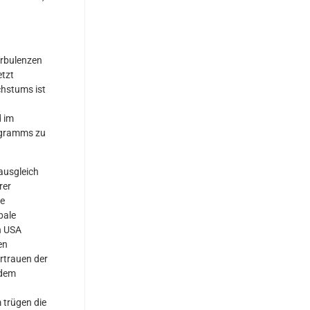
urbulenzen
etzt
chstums ist
d im
igramms zu
ausgleich
rer
de
bale
n USA
en
ertrauen der
 dem
 trügen die