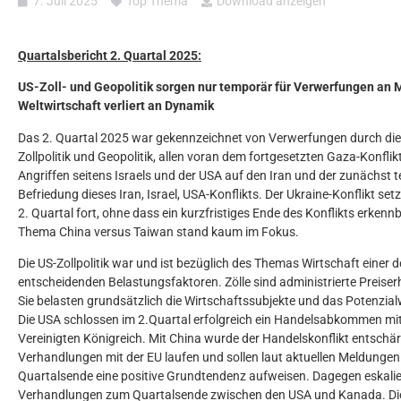
7. Juli 2025
Top Thema
Download anzeigen
Quartalsbericht 2. Quartal 2025:
US-Zoll- und Geopolitik sorgen nur temporär für Verwerfungen an M
Weltwirtschaft verliert an Dynamik
Das 2. Quartal 2025 war gekennzeichnet von Verwerfungen durch die
Zollpolitik und Geopolitik, allen voran dem fortgesetzten Gaza-Konflik
Angriffen seitens Israels und der USA auf den Iran und der zunächst
Befriedung dieses Iran, Israel, USA-Konflikts. Der Ukraine-Konflikt setz
2. Quartal fort, ohne dass ein kurzfristiges Ende des Konflikts erkennb
Thema China versus Taiwan stand kaum im Fokus.
Die US-Zollpolitik war und ist bezüglich des Themas Wirtschaft einer d
entscheidenden Belastungsfaktoren. Zölle sind administrierte Preise
Sie belasten grundsätzlich die Wirtschaftssubjekte und das Potenzi
Die USA schlossen im 2.Quartal erfolgreich ein Handelsabkommen mi
Vereinigten Königreich. Mit China wurde der Handelskonflikt entschärf
Verhandlungen mit der EU laufen und sollen laut aktuellen Meldunge
Quartalsende eine positive Grundtendenz aufweisen. Dagegen eskalie
Verhandlungen zum Quartalsende zwischen den USA und Kanada. Di