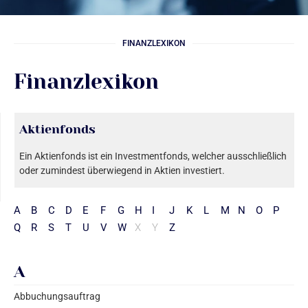
FINANZLEXIKON
Finanzlexikon
Aktienfonds
Ein Aktienfonds ist ein Investmentfonds, welcher ausschließlich
oder zumindest überwiegend in Aktien investiert.
A
B
C
D
E
F
G
H
I
J
K
L
M
N
O
P
Q
R
S
T
U
V
W
X
Y
Z
A
Abbuchungsauftrag