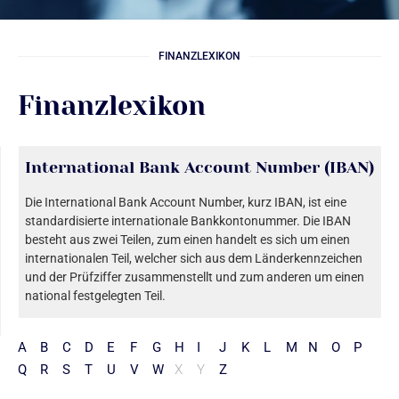
FINANZLEXIKON
Finanzlexikon
International Bank Account Number (IBAN)
Die International Bank Account Number, kurz IBAN, ist eine
standardisierte internationale Bankkontonummer. Die IBAN
besteht aus zwei Teilen, zum einen handelt es sich um einen
internationalen Teil, welcher sich aus dem Länderkennzeichen
und der Prüfziffer zusammenstellt und zum anderen um einen
national festgelegten Teil.
A
B
C
D
E
F
G
H
I
J
K
L
M
N
O
P
Q
R
S
T
U
V
W
X
Y
Z