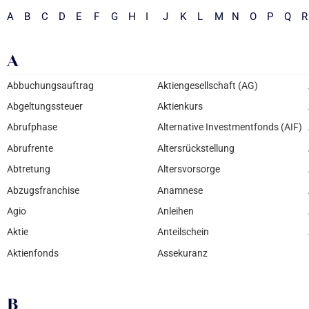
A
B
C
D
E
F
G
H
I
J
K
L
M
N
O
P
Q
R
A
Abbuchungsauftrag
Aktiengesellschaft (AG)
Abgeltungssteuer
Aktienkurs
Abrufphase
Alternative Investmentfonds (AIF)
Abrufrente
Altersrückstellung
Abtretung
Altersvorsorge
Abzugsfranchise
Anamnese
Agio
Anleihen
Aktie
Anteilschein
Aktienfonds
Assekuranz
B