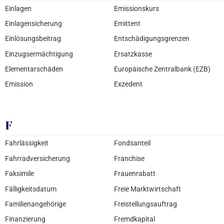
Einlagen
Emissionskurs
Einlagensicherung
Emittent
Einlösungsbeitrag
Entschädigungsgrenzen
Einzugsermächtigung
Ersatzkasse
Elementarschäden
Europäische Zentralbank (EZB)
Emission
Exzedent
F
Fahrlässigkeit
Fondsanteil
Fahrradversicherung
Franchise
Faksimile
Frauenrabatt
Fälligkeitsdatum
Freie Marktwirtschaft
Familienangehörige
Freistellungsauftrag
Finanzierung
Fremdkapital