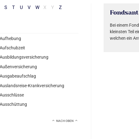
S
T
U
V
W
X
Y
Z
Fondsant
Bei einem Fond
kleinsten Teil
welchen ein Ant
Aufhebung
Aufschubzeit
Ausbildungsversicherung
Außenversicherung
Ausgabeaufschlag
Auslandsreise-Krankversicherung
Ausschlüsse
Ausschüttung
NACH OBEN