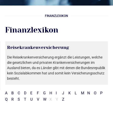
FINANZLEXIKON
Finanzlexikon
Reisekrankenversicherung
Die Reisekrankenversicherung ergänzt die Leistungen, welche
die gesetzlichen und privaten Krankenversicherungen im
Ausland bieten, da es Länder gibt mit denen die Bundesrepublik
kein Sozialabkommen hat und somit kein Versicherungsschutz
besteht.
A
B
C
D
E
F
G
H
I
J
K
L
M
N
O
P
Q
R
S
T
U
V
W
X
Y
Z