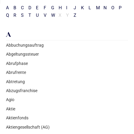
A
B
C
D
E
F
G
H
I
J
K
L
M
N
O
P
Q
R
S
T
U
V
W
X
Y
Z
A
Abbuchungsauftrag
Abgeltungssteuer
Abrufphase
Abrufrente
Abtretung
Abzugsfranchise
Agio
Aktie
Aktienfonds
Aktiengesellschaft (AG)