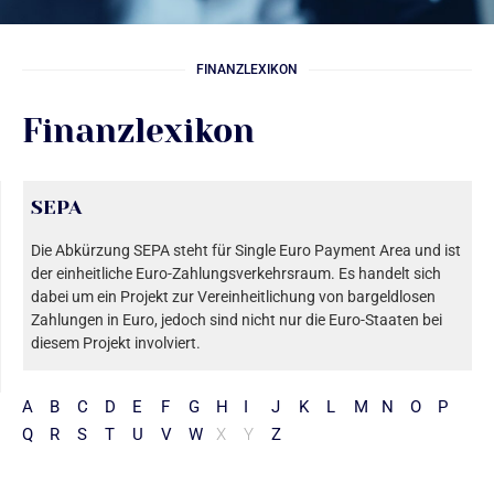
FINANZLEXIKON
Finanzlexikon
SEPA
Die Abkürzung SEPA steht für Single Euro Payment Area und ist
der einheitliche Euro-Zahlungsverkehrsraum. Es handelt sich
dabei um ein Projekt zur Vereinheitlichung von bargeldlosen
Zahlungen in Euro, jedoch sind nicht nur die Euro-Staaten bei
diesem Projekt involviert.
A
B
C
D
E
F
G
H
I
J
K
L
M
N
O
P
Q
R
S
T
U
V
W
X
Y
Z