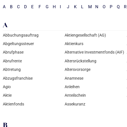
A
B
C
D
E
F
G
H
I
J
K
L
M
N
O
P
Q
R
A
Abbuchungsauftrag
Aktiengesellschaft (AG)
Abgeltungssteuer
Aktienkurs
Abrufphase
Alternative Investmentfonds (AIF)
Abrufrente
Altersrückstellung
Abtretung
Altersvorsorge
Abzugsfranchise
Anamnese
Agio
Anleihen
Aktie
Anteilschein
Aktienfonds
Assekuranz
B