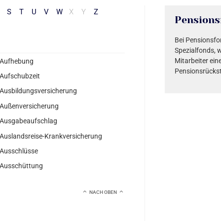
S
T
U
V
W
X
Y
Z
Pensions
Bei Pensionsfo
Spezialfonds, w
Mitarbeiter ei
Aufhebung
Pensionsrückst
Aufschubzeit
Ausbildungsversicherung
Außenversicherung
Ausgabeaufschlag
Auslandsreise-Krankversicherung
Ausschlüsse
Ausschüttung
NACH OBEN