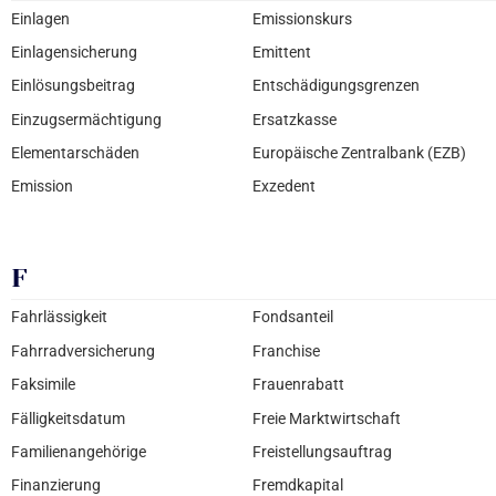
Einlagen
Emissionskurs
Einlagensicherung
Emittent
Einlösungsbeitrag
Entschädigungsgrenzen
Einzugsermächtigung
Ersatzkasse
Elementarschäden
Europäische Zentralbank (EZB)
Emission
Exzedent
F
Fahrlässigkeit
Fondsanteil
Fahrradversicherung
Franchise
Faksimile
Frauenrabatt
Fälligkeitsdatum
Freie Marktwirtschaft
Familienangehörige
Freistellungsauftrag
Finanzierung
Fremdkapital