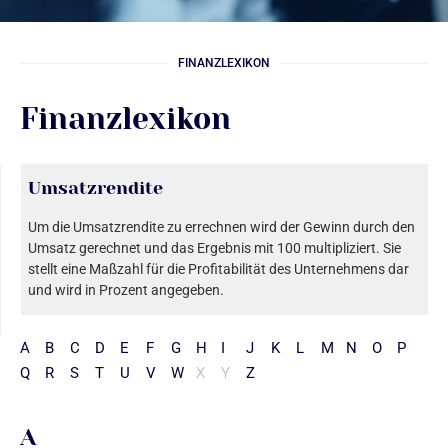
FINANZLEXIKON
Finanzlexikon
Umsatzrendite
Um die Umsatzrendite zu errechnen wird der Gewinn durch den
Umsatz gerechnet und das Ergebnis mit 100 multipliziert. Sie
stellt eine Maßzahl für die Profitabilität des Unternehmens dar
und wird in Prozent angegeben.
A
B
C
D
E
F
G
H
I
J
K
L
M
N
O
P
Q
R
S
T
U
V
W
X
Y
Z
A