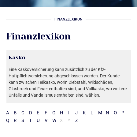
FINANZLEXIKON
Finanzlexikon
Kasko
Eine Kaskoversicherung kann zusätzlich zu der Kfz-
Haftpflichtversicherung abgeschlossen werden. Der Kunde
kann zwischen Teilkasko, worin Diebstahl, Wildschäden,
Glasbruch und Feuer enthalten sind, und Vollkasko, wo weitere
Unfälle und Vandalismus enthalten sind, wählen.
A
B
C
D
E
F
G
H
I
J
K
L
M
N
O
P
Q
R
S
T
U
V
W
X
Y
Z