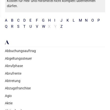
Kosten für Heil- und Hilfsmittel nicht komplett übernehmen
dürfen.
A
B
C
D
E
F
G
H
I
J
K
L
M
N
O
P
Q
R
S
T
U
V
W
X
Y
Z
A
Abbuchungsauftrag
Abgeltungssteuer
Abrufphase
Abrufrente
Abtretung
Abzugsfranchise
Agio
Aktie