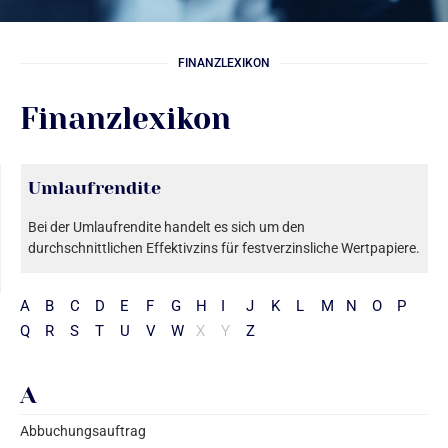
FINANZLEXIKON
Finanzlexikon
Umlaufrendite
Bei der Umlaufrendite handelt es sich um den
durchschnittlichen Effektivzins für festverzinsliche Wertpapiere.
A
B
C
D
E
F
G
H
I
J
K
L
M
N
O
P
Q
R
S
T
U
V
W
X
Y
Z
A
Abbuchungsauftrag