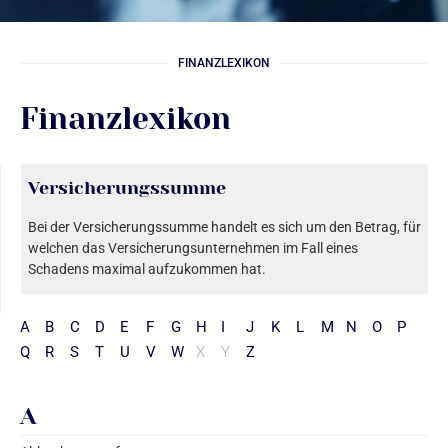
FINANZLEXIKON
Finanzlexikon
Versicherungssumme
Bei der Versicherungssumme handelt es sich um den Betrag, für
welchen das Versicherungsunternehmen im Fall eines
Schadens maximal aufzukommen hat.
A
B
C
D
E
F
G
H
I
J
K
L
M
N
O
P
Q
R
S
T
U
V
W
X
Y
Z
A