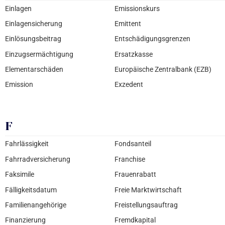
Einlagen
Emissionskurs
Einlagensicherung
Emittent
Einlösungsbeitrag
Entschädigungsgrenzen
Einzugsermächtigung
Ersatzkasse
Elementarschäden
Europäische Zentralbank (EZB)
Emission
Exzedent
F
Fahrlässigkeit
Fondsanteil
Fahrradversicherung
Franchise
Faksimile
Frauenrabatt
Fälligkeitsdatum
Freie Marktwirtschaft
Familienangehörige
Freistellungsauftrag
Finanzierung
Fremdkapital