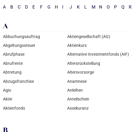
A
B
C
D
E
F
G
H
I
J
K
L
M
N
O
P
Q
R
A
Abbuchungsauftrag
Aktiengesellschaft (AG)
Abgeltungssteuer
Aktienkurs
Abrufphase
Alternative Investmentfonds (AIF)
Abrufrente
Altersrückstellung
Abtretung
Altersvorsorge
Abzugsfranchise
Anamnese
Agio
Anleihen
Aktie
Anteilschein
Aktienfonds
Assekuranz
B