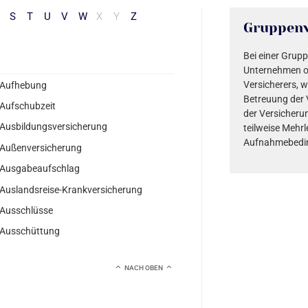
S
T
U
V
W
X
Y
Z
Gruppenv
Bei einer Gru
Unternehmen o
Versicherers, w
Aufhebung
Betreuung der 
Aufschubzeit
der Versicheru
Ausbildungsversicherung
teilweise Mehrl
Aufnahmebedi
Außenversicherung
Ausgabeaufschlag
Auslandsreise-Krankversicherung
Ausschlüsse
Ausschüttung
NACH OBEN