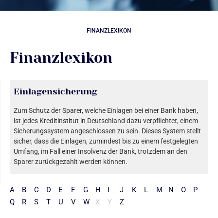
FINANZLEXIKON
Finanzlexikon
Einlagensicherung
Zum Schutz der Sparer, welche Einlagen bei einer Bank haben,
ist jedes Kreditinstitut in Deutschland dazu verpflichtet, einem
Sicherungssystem angeschlossen zu sein. Dieses System stellt
sicher, dass die Einlagen, zumindest bis zu einem festgelegten
Umfang, im Fall einer Insolvenz der Bank, trotzdem an den
Sparer zurückgezahlt werden können.
A
B
C
D
E
F
G
H
I
J
K
L
M
N
O
P
Q
R
S
T
U
V
W
X
Y
Z