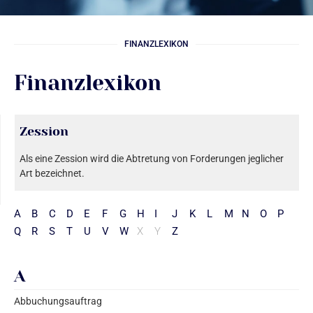
FINANZLEXIKON
Finanzlexikon
Zession
Als eine Zession wird die Abtretung von Forderungen jeglicher
Art bezeichnet.
A
B
C
D
E
F
G
H
I
J
K
L
M
N
O
P
Q
R
S
T
U
V
W
X
Y
Z
A
Abbuchungsauftrag