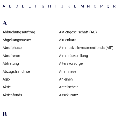
A
B
C
D
E
F
G
H
I
J
K
L
M
N
O
P
Q
R
A
Abbuchungsauftrag
Aktiengesellschaft (AG)
Abgeltungssteuer
Aktienkurs
Abrufphase
Alternative Investmentfonds (AIF)
Abrufrente
Altersrückstellung
Abtretung
Altersvorsorge
Abzugsfranchise
Anamnese
Agio
Anleihen
Aktie
Anteilschein
Aktienfonds
Assekuranz
B