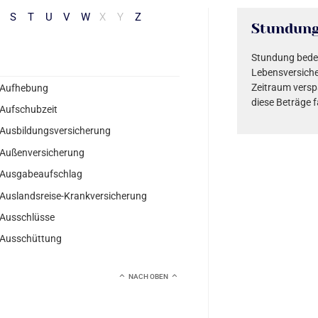
S
T
U
V
W
X
Y
Z
Stundun
Stundung bedeu
Lebensversiche
Zeitraum versp
Aufhebung
diese Beträge f
Aufschubzeit
Ausbildungsversicherung
Außenversicherung
Ausgabeaufschlag
Auslandsreise-Krankversicherung
Ausschlüsse
Ausschüttung
NACH OBEN