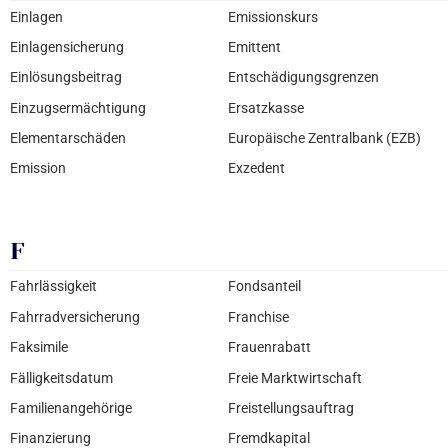
Einlagen
Emissionskurs
Einlagensicherung
Emittent
Einlösungsbeitrag
Entschädigungsgrenzen
Einzugsermächtigung
Ersatzkasse
Elementarschäden
Europäische Zentralbank (EZB)
Emission
Exzedent
F
Fahrlässigkeit
Fondsanteil
Fahrradversicherung
Franchise
Faksimile
Frauenrabatt
Fälligkeitsdatum
Freie Marktwirtschaft
Familienangehörige
Freistellungsauftrag
Finanzierung
Fremdkapital