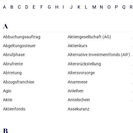
A
B
C
D
E
F
G
H
I
J
K
L
M
N
O
P
Q
R
A
Abbuchungsauftrag
Aktiengesellschaft (AG)
Abgeltungssteuer
Aktienkurs
Abrufphase
Alternative Investmentfonds (AIF)
Abrufrente
Altersrückstellung
Abtretung
Altersvorsorge
Abzugsfranchise
Anamnese
Agio
Anleihen
Aktie
Anteilschein
Aktienfonds
Assekuranz
B