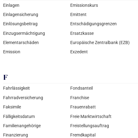
Einlagen
Emissionskurs
Einlagensicherung
Emittent
Einlösungsbeitrag
Entschädigungsgrenzen
Einzugsermächtigung
Ersatzkasse
Elementarschäden
Europäische Zentralbank (EZB)
Emission
Exzedent
F
Fahrlässigkeit
Fondsanteil
Fahrradversicherung
Franchise
Faksimile
Frauenrabatt
Fälligkeitsdatum
Freie Marktwirtschaft
Familienangehörige
Freistellungsauftrag
Finanzierung
Fremdkapital