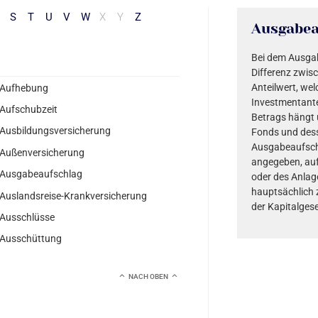
S
T
U
V
W
X
Y
Z
Ausgabea
Bei dem Ausgab
Differenz zwi
Anteilwert, wel
Aufhebung
Investmentante
Aufschubzeit
Betrags hängt 
Ausbildungsversicherung
Fonds und des
Ausgabeaufschl
Außenversicherung
angegeben, au
Ausgabeaufschlag
oder des Anlag
hauptsächlich 
Auslandsreise-Krankversicherung
der Kapitalgese
Ausschlüsse
Ausschüttung
NACH OBEN