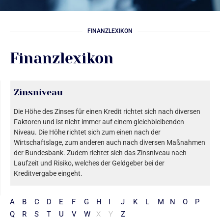
FINANZLEXIKON
Finanzlexikon
Zinsniveau
Die Höhe des Zinses für einen Kredit richtet sich nach diversen
Faktoren und ist nicht immer auf einem gleichbleibenden
Niveau. Die Höhe richtet sich zum einen nach der
Wirtschaftslage, zum anderen auch nach diversen Maßnahmen
der Bundesbank. Zudem richtet sich das Zinsniveau nach
Laufzeit und Risiko, welches der Geldgeber bei der
Kreditvergabe eingeht.
A
B
C
D
E
F
G
H
I
J
K
L
M
N
O
P
Q
R
S
T
U
V
W
X
Y
Z